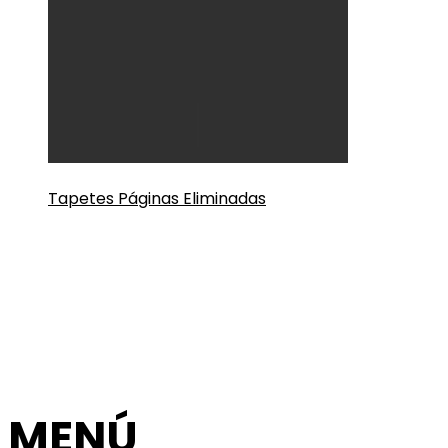
Tapetes Páginas Eliminadas
MENÚ