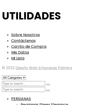
UTILIDADES
Sobre Nosotros
Contáctenos
Carrito de Compra
Mis Datos
Mi Lista
© 2022
Diseño Web Empresas Palmira
PERSIANAS
Persianas Sheer Elegance